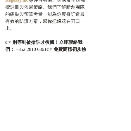
Regeasy.hk
 專注於香港、美國及全球商
標註冊與佈局策略。我們了解新創團隊
的痛點與預算考量，能為你度身訂造最
有效的防護方案，幫你把錢花在刀口
上。
👉 
別等到被搶註才後悔！立即聯絡我
們：
 +852 2810 6861👉 
免費商標初步檢
索及諮詢：
https://www.regeasy.hk/zh
最新文章
查看全部