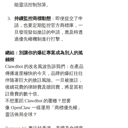
能靈活控制預算。
持續監控商標動態
：即便提交了申
請，也要定期監控官方商標庫，一
旦發現疑似搶註的申請，應及時透
過優先權機制進行打擊 。​
總結：別讓你的爆紅專案成為別人的搖
錢樹
Clawdbot 的改名風波告訴我們：在產品
傳播速度極快的今天，品牌的爆紅往往
伴隨著巨大的搶註風險。一旦被搶註，
後續花費的律師費及贖回費，將是當初
註冊費的數十倍。
不想重蹈 Clawdbot 的覆轍？想要
像 OpenClaw 一樣運用「商標優先權」
靈活佈局全球？