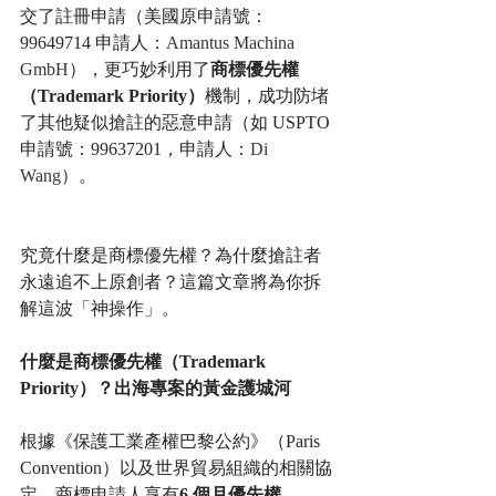
交了註冊申請（美國原申請號：
99649714 申請人：
Amantus Machina 
GmbH
），更巧妙利用了
商標優先權
（Trademark Priority）
機制，成功防堵
了其他疑似搶註的惡意申請（如 USPTO 
申請號：99637201，申請人：
Di 
Wang
）。
究竟什麼是商標優先權？為什麼搶註者
永遠追不上原創者？這篇文章將為你拆
解這波「神操作」。
什麼是商標優先權（Trademark 
Priority）？出海專案的黃金護城河
根據《保護工業產權巴黎公約》（Paris 
Convention）以及世界貿易組織的相關協
定，商標申請人享有
6 個月優先權
。​