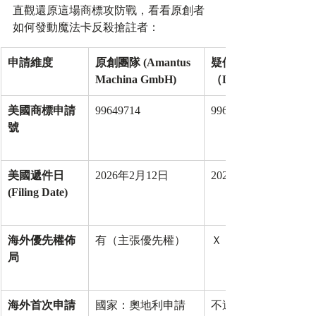
直觀還原這場商標攻防戰，看看原創者
如何發動魔法卡反殺搶註者：
申請維度
原創團隊 (Amantus 
疑似搶註者　
Machina GmbH)
（
Di Wang
美國商標申請
99649714
99637201
號
美國遞件日 
2026年2月12日
2026年2月5日
(Filing Date)
海外優先權佈
有（主張優先權）​
Ｘ
局
海外首次申請
國家：奧地利申請
不適用