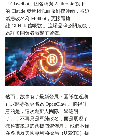
「Clawdbot」因名稱與 Anthropic 旗下
的 Claude 發音相似而收到律師函，被迫
緊急改名為 Moltbot，更慘遭搶
註 GitHub 舊帳號 。這場品牌公關危機，
為許多開發者敲響了警鐘。
然而，故事有了最新發展：團隊在近期
正式將專案更名為 OpenClaw 。值得注
意的是，這次創辦人團隊「學聰明
了」，不再只是單純改名，而是展現了
教科書級別的商標防禦佈局 。他們不僅
在各地及美國專利商標局（USPTO）提