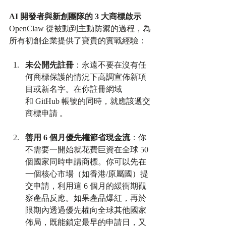
AI 開發者與新創團隊的 3 大商標啟示
OpenClaw 從被動到主動防禦的過程，為
所有初創企業提供了寶貴的實戰經驗：
未公開先註冊
：永遠不要在沒有任
何商標保護的情況下高調宣佈新項
目或新名字。在你註冊網域
和 GitHub 帳號的同時，就應該遞交
商標申請 。​
善用 6 個月優先權節省現金流
：你
不需要一開始就花費巨資在全球 50 
個國家同時申請商標。你可以先在
一個核心市場（如香港/原屬國）提
交申請，利用這 6 個月的緩衝期觀
察產品反應。如果產品爆紅，再於
限期內透過優先權向全球其他國家
佈局，既能鎖定最早的申請日，又