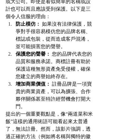
或大公司。即使是看似簡單的名稱或設
計也可以而且應該受到保護。以下是三
個令人信服的理由：
防止模仿：
 如果沒有法律保護，競
爭對手很容易模仿您的品牌名稱、
標誌或包裝，從而造成客戶混淆，
並可能損害您的聲譽。
保護您的聲譽：
 您的品牌代表您的
品質和服務承諾。商標註冊有助於
保護這種無形資產免受侵權，確保
您建立的商譽始終存在。
增加商業價值：
 註冊品牌是一項寶
貴的商業資產，可以為擴張、合作
夥伴關係甚至特許經營機會打開大
門。
提出的一個重要觀點是，像“兩道菜和米
飯”這樣的通用術語可能看起來太普通
了，無法註冊。然而，該影片強調，透
過正確的方法（例如將名稱與獨特的徽