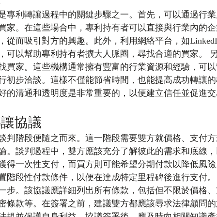
是專利轉讓過程中的關鍵步驟之一。首先，可以通過行業
買家。在這些場合中，專利持有者可以直接與行業內的企
從而吸引對方的興趣。此外，利用網絡平台，如Linked
，可以幫助專利持有者擴大人脈圈，尋找合適的買家。 
找買家。這些機構通常擁有豐富的行業資源和經驗，可以
行初步洽談。這樣不僅能節省時間，也能提高成功轉讓的
好的溝通和透明度是非常重要的，以便建立信任並促進交
轉讓協議
談判階段便隨之而來。這一階段需要雙方就價格、支付方
論。談判過程中，雙方應該充分了解彼此的需求和底線，
獲得一次性支付，而買方則可能希望分期付款以降低風險
置階段性付款條件，以便在達成特定里程碑後進行支付。
一步。該協議應詳細列出所有條款，包括但不限於價格、
密條款等。在簽署之前，建議雙方都應該尋求法律顧問的
法規並保護自身利益。協議簽署後，應及時向相關知識產