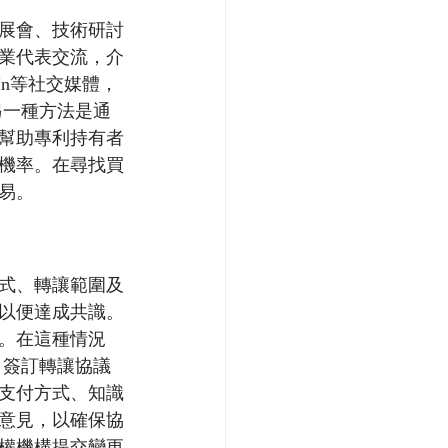
展會、技術研討
業代表交流，介
In等社交媒體，
另一種方法是通
幫助專利持有者
機率。在尋找買
易。
式、轉讓範圍及
以便達成共識。
。在這種情況
 簽訂轉讓協議
支付方式、知識
意見，以確保協
權機構提交變更