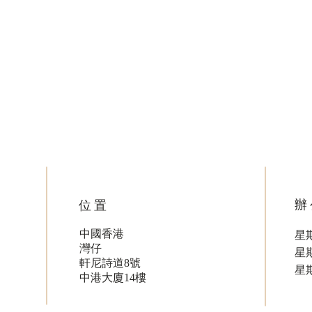
核心技術，專利與商標註冊為
商標
何仍需專業 IP代理？
搶註
辦
位置
中國香港
星期
灣仔
星
軒尼詩道8號
星
中港大廈14樓