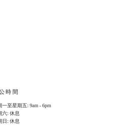
優先權神操作，完美反擊
公時間
一至星期五: 9am - 6pm
期六: 休息
期日: 休息