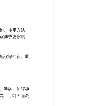
格、使用方法、
宣傳或虛假廣
無誤導性質。此
。
、準確、無誤導
為，可能面臨高