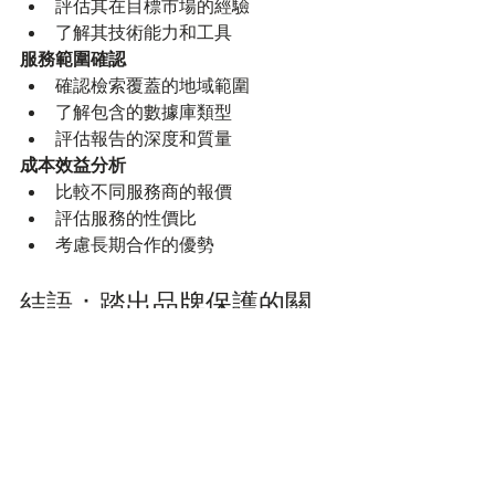
評估其在目標市場的經驗
了解其技術能力和工具
服務範圍確認
確認檢索覆蓋的地域範圍
了解包含的數據庫類型
評估報告的深度和質量
成本效益分析
比較不同服務商的報價
評估服務的性價比
考慮長期合作的優勢
結語：踏出品牌保護的關
鍵第一步
全球商標查詢
不僅是法律程序的要求，
更是企業全球化戰略的重要組成部分。
在競爭激烈的國際市場中，充分的事前
檢索能夠為你的品牌保護策略奠定堅實
基礎，避免代價高昂的法律糾紛，並為