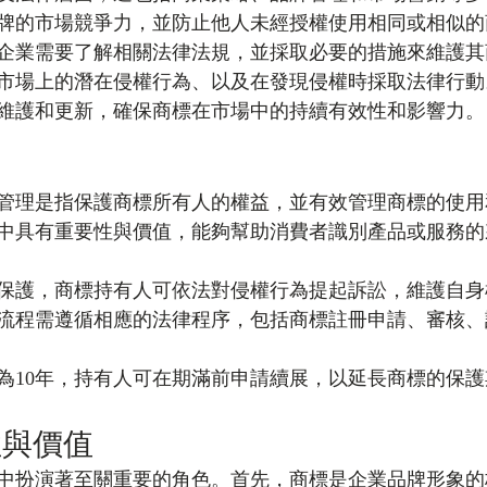
牌的市場競爭力，並防止他人未經授權使用相同或相似的
企業需要了解相關法律法規，並採取必要的措施來維護其
市場上的潛在侵權行為、以及在發現侵權時採取法律行動
維護和更新，確保商標在市場中的持續有效性和影響力。
管理是指保護商標所有人的權益，並有效管理商標的使用
中具有重要性與價值，能夠幫助消費者識別產品或服務的
保護，商標持有人可依法對侵權行為提起訴訟，維護自身
流程需遵循相應的法律程序，包括商標註冊申請、審核、
為10年，持有人可在期滿前申請續展，以延長商標的保護
性與價值
中扮演著至關重要的角色。首先，商標是企業品牌形象的