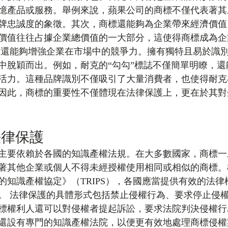
憶產品或服務。舉例來說，蘋果公司的商標不僅代表著其
牌忠誠度的象徵。其次，商標還能夠為企業帶來經濟價值
價值往往占據企業總價值的一大部分，這使得商標成為企
標還能夠增強企業在市場中的競爭力。擁有獨特且易於識
中脫穎而出。例如，耐克的“勾勾”標誌不僅簡單明瞭，還
活力。這種品牌識別不僅吸引了大量消費者，也使得耐克
因此，商標的重要性不僅體現在法律保護上，更在於其對
法律保護
主要依賴於各國的知識產權法規。在大多數國家，商標一
著其他企業或個人不得未經授權使用相同或相似的商標。
的知識產權協定》（TRIPS），各國應當提供有效的法律
。 法律保護的具體形式包括禁止侵權行為、要求停止侵
標權利人還可以對侵權者提起訴訟，要求法院判決侵權行
還設有專門的知識產權法院，以便更有效地處理商標侵權