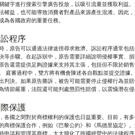
關鍵字進行搜索引擎廣告投放，以吸引流量並獲取利益。
法權益，也可能導致消費者對產品來源產生混淆。因此，
成為各國政府的重要任務。
訴訟程序
時，原告可以通過法律途徑尋求救濟。訴訟程序通常包括
決等步驟。在起訴狀中，原告需要詳細說明侵權事實、損
原告還需提供足夠證據來支持其主張，包括但不限於銷售
。 庭審過程中，雙方將有機會陳述各自觀點並提交證據
出判決。如果原告勝訴，被告可能需要停止侵權行為並賠
為情節嚴重，法院還可能判處懲罰性賠償，以震懾潛在侵
國際保護
，各國之間對於商標權利的保護也日益重要。目前，有多
的商標保護合作，例如《巴黎公約》和《馬德里協定》。
時申請和管理其商標，大大簡化了跨國經營中的法律程序