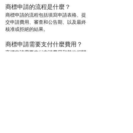
商標申請的流程是什麼？
商標申請的流程包括填寫申請表格、提
交申請費用、審查和公告期、以及最終
核准或拒絕的結果。
商標申請需要支付什麼費用？
商標申請需要支付申請費用和其他相關
費用，具體費用標準根據不同國家或地
區的法律法規而定。
商標申請的有效期是多久？
商標申請一旦獲得核准，通常有效期為
10年，但可以通過續展註冊來延長有效
期。
商標申請被拒絕的可能原因有哪
些？