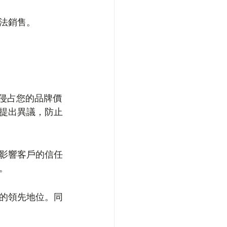
法銷售。
侵占您的品牌價
提出異議，防止
影響客戶的信任
。
的領先地位。同