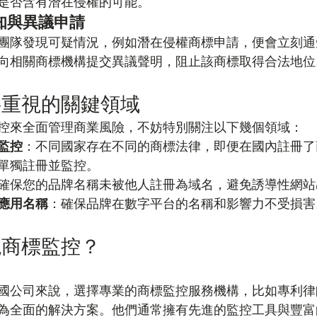
是否含有潛在侵權的可能。
知與異議申請
團隊發現可疑情況，例如潛在侵權商標申請，便會立刻通
向相關商標機構提交異議聲明，阻止該商標取得合法地位
要重視的關鍵領域
控來全面管理商業風險，不妨特別關注以下幾個領域：
監控
：不同國家存在不同的商標法律，即便在國內註冊了
單獨註冊並監控。
確保您的品牌名稱未被他人註冊為域名，避免誘導性網站
應用名稱
：確保品牌在數字平台的名稱和影響力不受損害
現商標監控？
國公司來說，選擇專業的商標監控服務機構，比如專利律
為全面的解決方案。他們通常擁有先進的監控工具與豐富