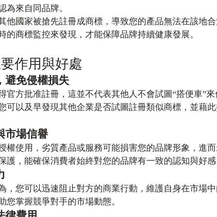
認為來自同品牌。
其他國家被搶先註冊成商標，導致您的產品無法在該地合
時的商標監控來發現，才能保障品牌持續健康發展。
主要作用與好處
，避免侵權損失
得官方批准註冊，這並不代表其他人不會試圖“搭便車”來
您可以及早發現其他企業是否試圖註冊類似商標，並藉此
與市場信譽
授權使用，劣質產品或服務可能損害您的品牌形象，進而
保護，能確保消費者始終對您的品牌有一致的認知與好感
力
為，您可以迅速阻止對方的商業行動，維護自身在市場中
助您掌握競爭對手的市場動態。
法律費用