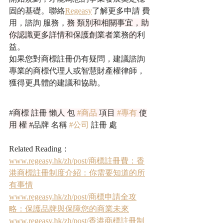
固的基礎。聯絡
Regeasy
了解更多申請 費
用，諮詢 服務，
務 類別和相關事宜，助
你認識更多詳情和保護創業者
業務
的
利
益。
如果您對商標註冊仍有疑問，建議諮詢
專業的商標代理人或智慧財產權律師，
獲得更具體的建議和協助。
#
商標 註冊 懶人 包 
#商品
 項目 
#專有
 使
用 權 #
品牌 名稱 
#公司
 註冊 處
Related Reading：
www.regeasy.hk/zh/post/商標註冊費：香
港商標註冊制度介紹：你需要知道的所
有事情
www.regeasy.hk/zh/post/商標申請全攻
略：保護品牌與保障您的商業未來
www.regeasy.hk/zh/post/香港商標註冊制