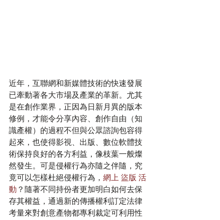
近年，互聯網和新媒體技術的快速發展
已牽動著各大市場及產業的革新。尤其
是在創作業界，正因為日新月異的版本
修例，才能令分享內容、創作自由（知
識產權）的過程不但與公眾諮詢包容得
起來，也使得影視、出版、數位軟體技
術保持良好的各方利益，像枝葉一般燦
然發生。可是侵權行為亦隨之伴隨，究
竟可以怎樣杜絕侵權行為，
網上 盜版 活
動
？隨著不同持份者更加明白如何去保
存其權益，通過新的傳播權利訂定法律
考量來對創意產物都專利裁定可利用性