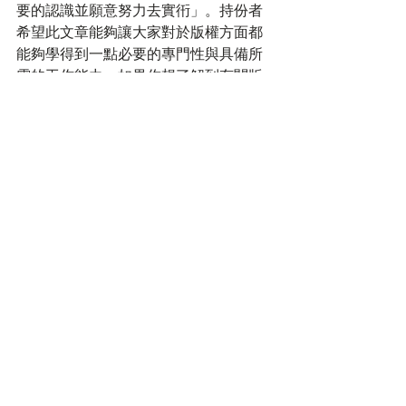
要的認識並願意努力去實衎」。持份者
希望此文章能夠讓大家對於版權方面都
能夠學得到一點必要的專門性與具備所
需的工作能力。如果你想了解到有關版
權修例方面的更多相關事宜，不妨今日
就行動， 跟
Regeasy.hk
一起打開有關版
權修訂條例草案法律方面「大門」!
最新文章
查看全部