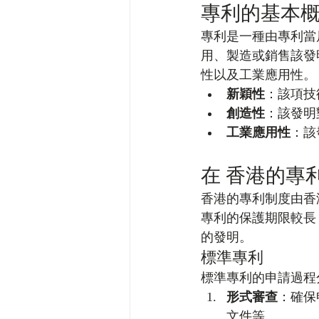
專利的基本
專利是一種由專利當
用、製造或銷售該發
性以及工業應用性。
新穎性
：該項技
創造性
：該發明
工業應用性
：該
在 香港的專
香港的專利制度由香
專利的保護期限較長
的發明。
標準專利
標準專利的申請過程
形式審查
：確保
文件等。