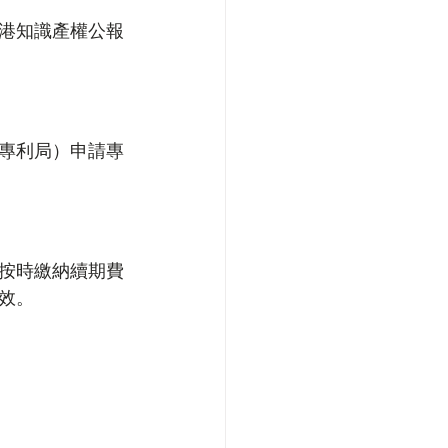
港知識產權公報
專利局）申請專
要按時繳納續期費
效。
。