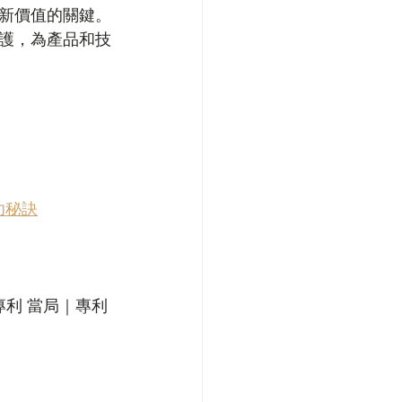
新價值的關鍵。
護，為產品和技
成功秘訣
專利 當局｜專利 