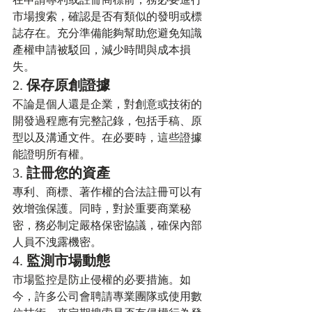
市場搜索，確認是否有類似的發明或標
誌存在。充分準備能夠幫助您避免知識
產權申請被駁回，減少時間與成本損
失。
2. 
保存原創證據
不論是個人還是企業，對創意或技術的
開發過程應有完整記錄，包括手稿、原
型以及溝通文件。在必要時，這些證據
能證明所有權。
3. 
註冊您的資產
專利、商標、著作權的合法註冊可以有
效增強保護。同時，對於重要商業秘
密，務必制定嚴格保密協議，確保內部
人員不洩露機密。
4. 
監測市場動態
市場監控是防止侵權的必要措施。如
今，許多公司會聘請專業團隊或使用數