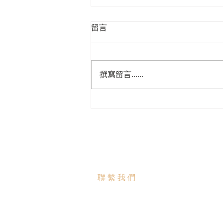
留言
撰寫留言......
2026香港商標註冊步驟與注意
事項指南
聯繫我們