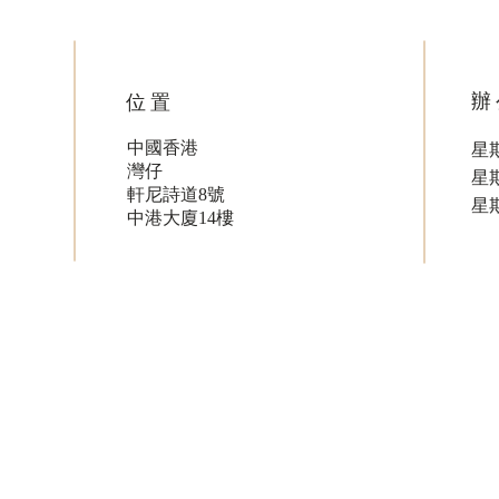
辦
位置
中國香港
星期
灣仔
星
軒尼詩道8號
星
中港大廈14樓