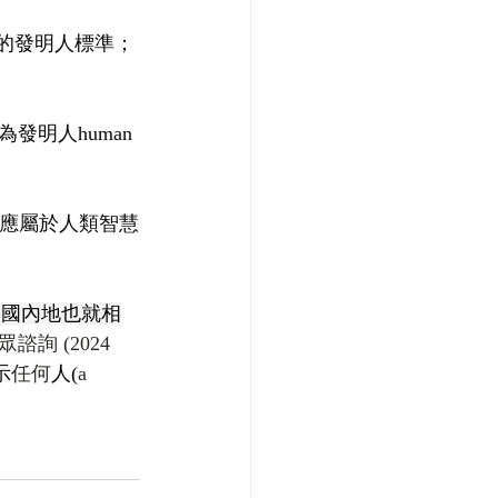
的發明人標準；
明人human 
也應屬於人類智慧
中國內地也就相
詢 (2024
示
任何
人(
a 