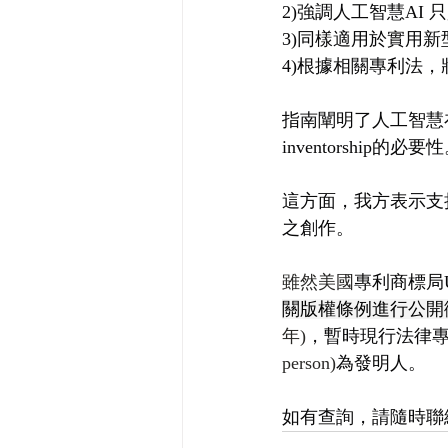
2)強調人工智慧AI
3)同樣適用於實用
4)根據相關專利法
指南闡明了人工智慧
inventorship的必要
這方面，我方表示支
之創作。
雖然美國
專利商標局
關版權條例進行公開
年)
，暫時現行法律專
person)
為發明人。
如有查詢，請隨時聯