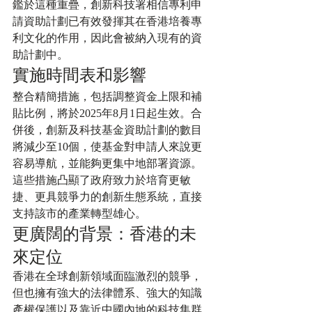
鑑於這種重疊，創新科技署相信專利申
請資助計劃已有效發揮其在香港培養專
利文化的作用，因此會被納入現有的資
助計劃中。
實施時間表和影響
整合精簡措施，包括調整資金上限和補
貼比例，將於2025年8月1日起生效。合
併後，創新及科技基金資助計劃的數目
將減少至10個，使基金對申請人來說更
容易導航，並能夠更集中地部署資源。
這些措施凸顯了政府致力於培育更敏
捷、更具競爭力的創新生態系統，直接
支持該市的產業轉型雄心。
更廣闊的背景：香港的未
來定位
香港在全球創新領域面臨激烈的競爭，
但也擁有強大的法律體系、強大的知識
產權保護以及靠近中國內地的科技集群