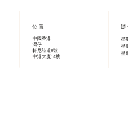
辦
位置
中國香港
星期
灣仔
星
軒尼詩道8號
星
中港大廈14樓