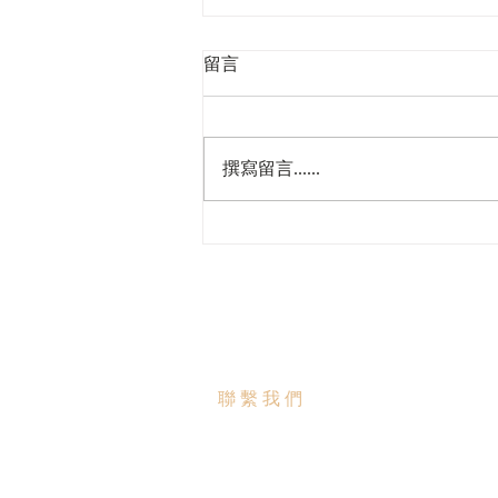
留言
撰寫留言......
2026香港商標註冊步驟與注意
事項指南
聯繫我們