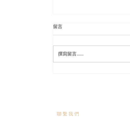
留言
撰寫留言......
2026香港商標註冊步驟與注意
事項指南
聯繫我們