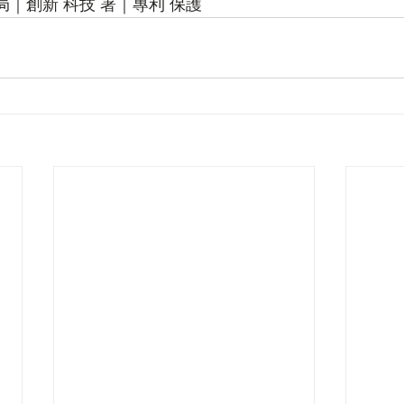
局｜創新 科技 署｜專利 保護