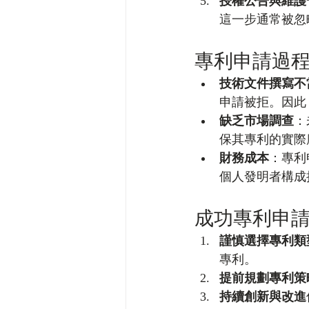
授權公告與維護
這一步通常被忽
專利申請過
技術文件撰寫不
申請被拒。因此
缺乏市場調查
：
保其專利的實際
財務成本
：專利
個人發明者構成
成功專利申
謹慎選擇專利類
專利。
提前規劃專利策
持續創新與改進