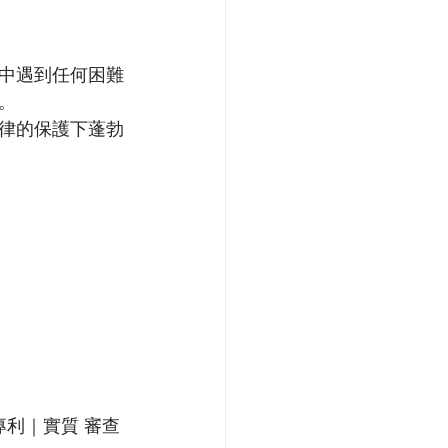
中遇到任何困難
。
律的保護下蓬勃
專利｜實質 審查