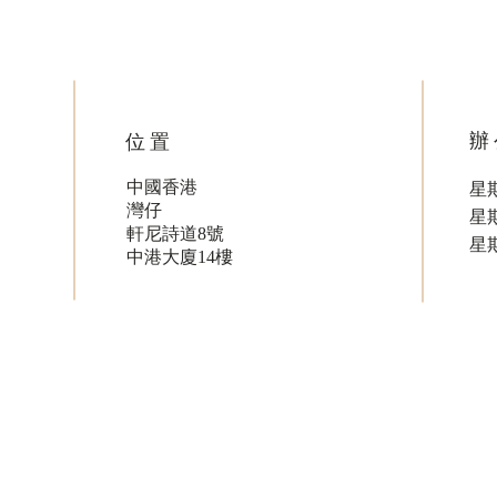
辦
位置
中國香港
星期
灣仔
星
軒尼詩道8號
星
中港大廈14樓