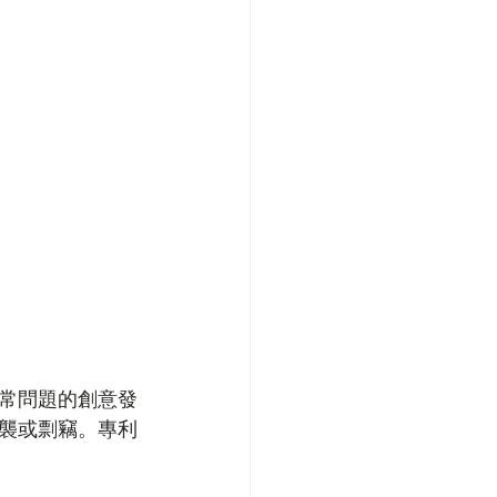
常問題的創意發
襲或剽竊。專利